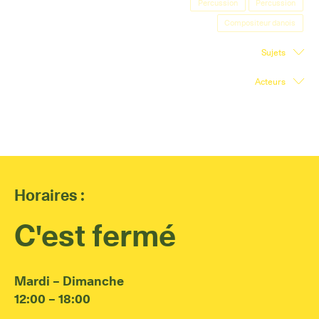
Percussion
Percussion
Salle d'exposition
Compositeur danois
Salle de presse
Sujets
Partenariats
Acteurs
En
Horaires :
C'est fermé
Mardi – Dimanche
12:00 – 18:00