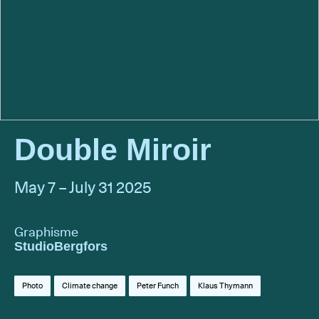
Double Miroir
May 7 – July 31 2025
Graphisme
StudioBergfors
Photo
Climate change
Peter Funch
Klaus Thymann