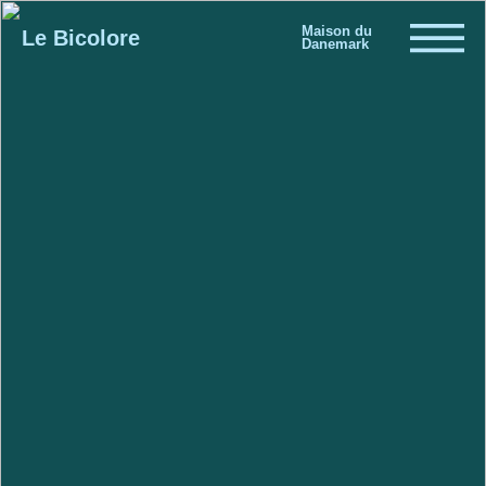
Maison du
Le Bicolore
Danemark
Exhibitions
Events
Digital
E-shop
Info