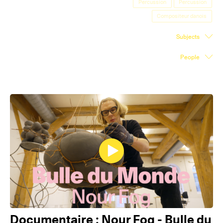
Percussion
Percussion
Exhibition Space
Compositeur danois
Press room
Subjects
Partners
People
Fr
Documentaire : Nour Fog - Bulle du