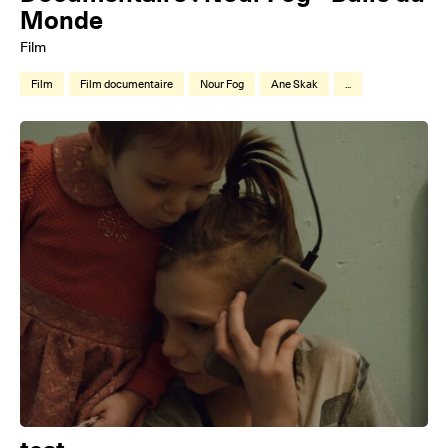
Monde
Film
Film
Film documentaire
Nour Fog
Ane Skak
...