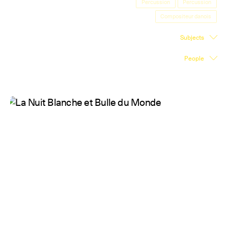
Percussion
Percussion
Exhibition Space
Compositeur danois
Press room
Subjects
Partners
People
Fr