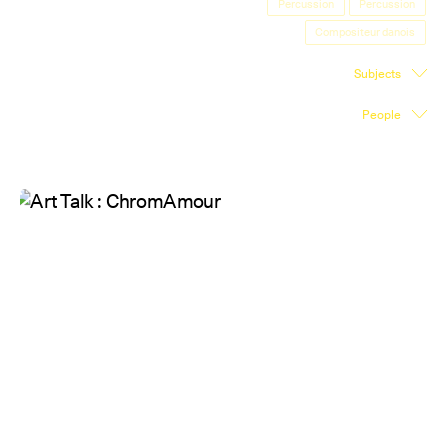
Percussion
Percussion
Exhibition Space
Compositeur danois
Press room
Subjects
Partners
People
Fr