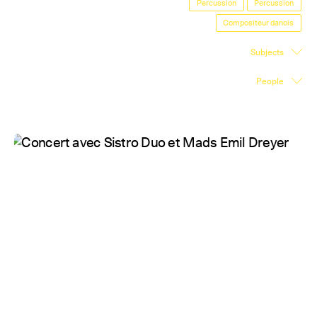
Percussion
Percussion
Exhibition Space
Compositeur danois
Press room
Subjects
Partners
People
Fr