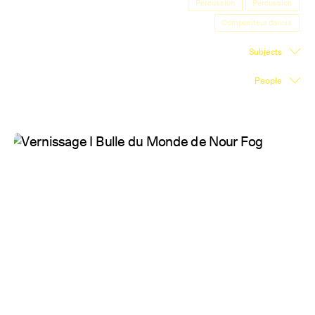
Percussion
Percussion
Exhibition Space
Compositeur danois
Press room
Subjects
Partners
People
Fr