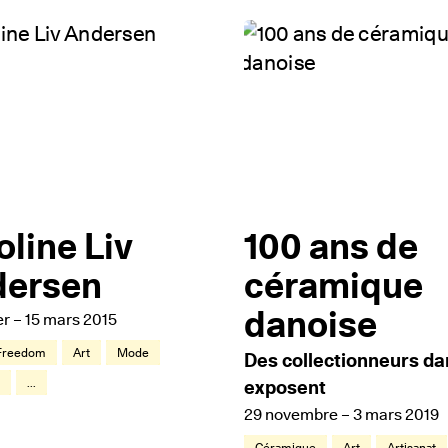
oline Liv
100 ans de
dersen
céramique
danoise
er – 15 mars 2015
 Freedom
Art
Mode
Des collectionneurs da
t
...
exposent
29 novembre – 3 mars 2019
Céramique
Art
Artisanat