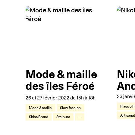
Mode & maille
Nik
des îles Féroé
An
23 janvi
26 et 27 février 2022 de 15h à 18h
Flags of
Mode & maille
Slow fashion
Artisana
Shisa Brand
Steinum
...