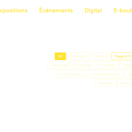
xpositions
Événements
Digital
E-bout
All
Interview
Concert
Flags of 
Vernissage
Finissage
Finissage
Appel
Documentary
L'Institut finlandais
W
Musique
Électr