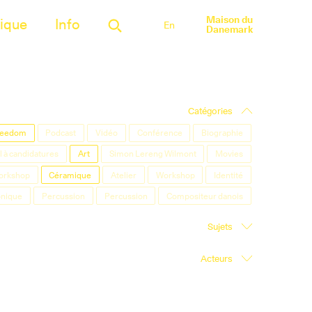
Maison du
ique
Info
En
Danemark
Catégories
Freedom
Podcast
Vidéo
Conférence
Biographie
 à candidatures
Art
Simon Lereng Wilmont
Movies
orkshop
Céramique
Atelier
Workshop
Identité
onique
Percussion
Percussion
Compositeur danois
Sujets
Acteurs