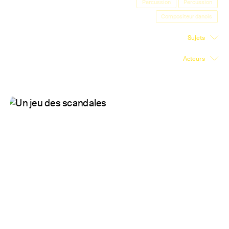
Percussion
Percussion
Salle d'exposition
Compositeur danois
Salle de presse
Sujets
Partenariats
Acteurs
En